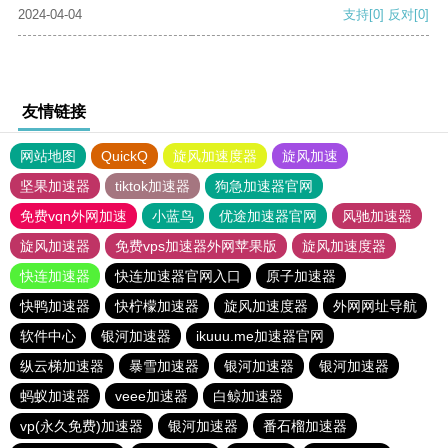
2024-04-04
支持
[0]
反对
[0]
友情链接
网站地图
QuickQ
旋风加速度器
旋风加速
坚果加速器
tiktok加速器
狗急加速器官网
免费vqn外网加速
小蓝鸟
优途加速器官网
风驰加速器
旋风加速器
免费vps加速器外网苹果版
旋风加速度器
快连加速器
快连加速器官网入口
原子加速器
快鸭加速器
快柠檬加速器
旋风加速度器
外网网址导航
软件中心
银河加速器
ikuuu.me加速器官网
纵云梯加速器
暴雪加速器
银河加速器
银河加速器
蚂蚁加速器
veee加速器
白鲸加速器
vp(永久免费)加速器
银河加速器
番石榴加速器