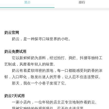
简介
排行
奶云官网
奶云，是一种探寻口味世界的小吃。
奶云免费试用
它以新鲜鲜奶为原料，经过拍打、捣烂、抖搂等独特工
艺制成，风靡着年轻人的味蕾。
奶云有着柔软绵密的质地，每一口都能感受到奶香的浓
郁，入口即化，散发出迷人的芳香，让人忍不住连连赞叹。
那天，我在一个小巷子发现了它。
奶云7天试用
一家小店内，一位年轻的店主正专注地制作着奶云。
我被它独特的外观所吸引，忍不住走进店里。