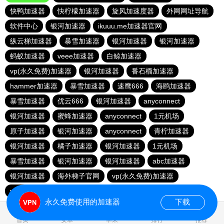
快鸭加速器
快柠檬加速器
旋风加速度器
外网网址导航
软件中心
银河加速器
ikuuu.me加速器官网
纵云梯加速器
暴雪加速器
银河加速器
银河加速器
蚂蚁加速器
veee加速器
白鲸加速器
vp(永久免费)加速器
银河加速器
番石榴加速器
hammer加速器
暴雪加速器
速鹰666
海鸥加速器
暴雪加速器
优云666
银河加速器
anyconnect
银河加速器
蜜蜂加速器
anyconnect
1元机场
原子加速器
银河加速器
anyconnect
青柠加速器
银河加速器
橘子加速器
银河加速器
1元机场
暴雪加速器
银河加速器
银河加速器
abc加速器
银河加速器
海外梯子官网
vp(永久免费)加速器
vp(永久免费)加速器
青柠加速器
永久免费使用的加速器
下载
0.026461s
首页
安卓
苹果
排行
推荐