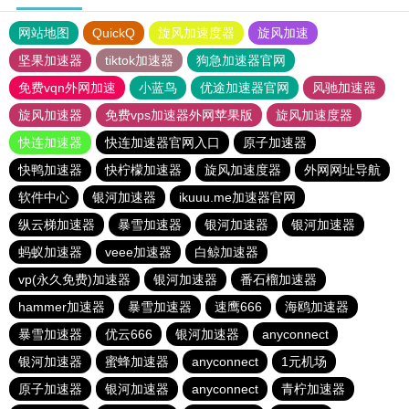
网站地图
QuickQ
旋风加速度器
旋风加速
坚果加速器
tiktok加速器
狗急加速器官网
免费vqn外网加速
小蓝鸟
优途加速器官网
风驰加速器
旋风加速器
免费vps加速器外网苹果版
旋风加速度器
快连加速器
快连加速器官网入口
原子加速器
快鸭加速器
快柠檬加速器
旋风加速度器
外网网址导航
软件中心
银河加速器
ikuuu.me加速器官网
纵云梯加速器
暴雪加速器
银河加速器
银河加速器
蚂蚁加速器
veee加速器
白鲸加速器
vp(永久免费)加速器
银河加速器
番石榴加速器
hammer加速器
暴雪加速器
速鹰666
海鸥加速器
暴雪加速器
优云666
银河加速器
anyconnect
银河加速器
蜜蜂加速器
anyconnect
1元机场
原子加速器
银河加速器
anyconnect
青柠加速器