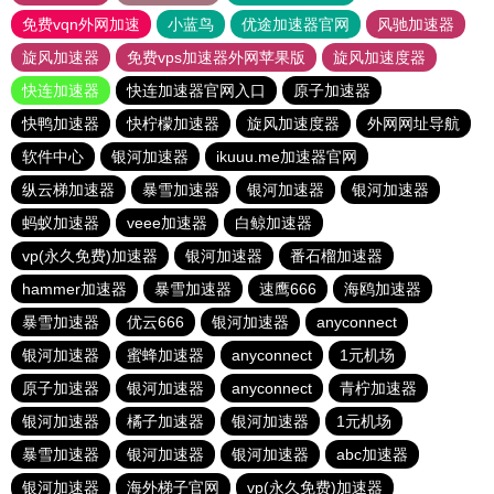
免费vqn外网加速
小蓝鸟
优途加速器官网
风驰加速器
旋风加速器
免费vps加速器外网苹果版
旋风加速度器
快连加速器
快连加速器官网入口
原子加速器
快鸭加速器
快柠檬加速器
旋风加速度器
外网网址导航
软件中心
银河加速器
ikuuu.me加速器官网
纵云梯加速器
暴雪加速器
银河加速器
银河加速器
蚂蚁加速器
veee加速器
白鲸加速器
vp(永久免费)加速器
银河加速器
番石榴加速器
hammer加速器
暴雪加速器
速鹰666
海鸥加速器
暴雪加速器
优云666
银河加速器
anyconnect
银河加速器
蜜蜂加速器
anyconnect
1元机场
原子加速器
银河加速器
anyconnect
青柠加速器
银河加速器
橘子加速器
银河加速器
1元机场
暴雪加速器
银河加速器
银河加速器
abc加速器
银河加速器
海外梯子官网
vp(永久免费)加速器