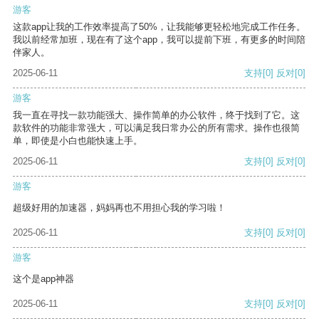
游客
这款app让我的工作效率提高了50%，让我能够更轻松地完成工作任务。
我以前经常加班，现在有了这个app，我可以提前下班，有更多的时间陪
伴家人。
2025-06-11
支持
[0]
反对
[0]
游客
我一直在寻找一款功能强大、操作简单的办公软件，终于找到了它。这
款软件的功能非常强大，可以满足我日常办公的所有需求。操作也很简
单，即使是小白也能快速上手。
2025-06-11
支持
[0]
反对
[0]
游客
超级好用的加速器，妈妈再也不用担心我的学习啦！
2025-06-11
支持
[0]
反对
[0]
游客
这个是app神器
2025-06-11
支持
[0]
反对
[0]