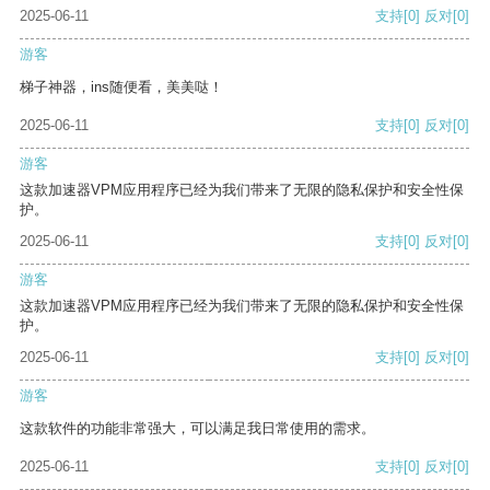
2025-06-11
支持
[0]
反对
[0]
游客
梯子神器，ins随便看，美美哒！
2025-06-11
支持
[0]
反对
[0]
游客
这款加速器VPM应用程序已经为我们带来了无限的隐私保护和安全性保
护。
2025-06-11
支持
[0]
反对
[0]
游客
这款加速器VPM应用程序已经为我们带来了无限的隐私保护和安全性保
护。
2025-06-11
支持
[0]
反对
[0]
游客
这款软件的功能非常强大，可以满足我日常使用的需求。
2025-06-11
支持
[0]
反对
[0]