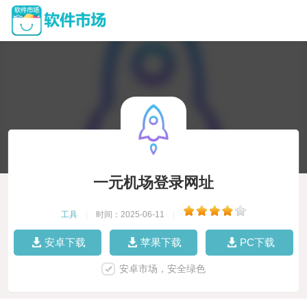
一元机场登录网址
工具
|
时间：2025-06-11
|
安卓下载
苹果下载
PC下载
安卓市场，安全绿色