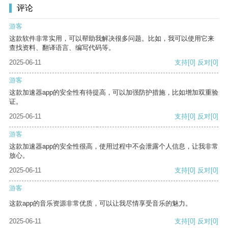
评论
游客
这款软件非常实用，可以帮助我解决很多问题。比如，我可以使用它来
查找资料、翻译语言、编写代码等。
2025-06-11
支持
[0]
反对
[0]
游客
这款加速器app的安全性有待提高，可以加强防护措施，比如增加双重验
证。
2025-06-11
支持
[0]
反对
[0]
游客
这款加速器app的安全性很高，使用过程中不会泄露个人信息，让我非常
放心。
2025-06-11
支持
[0]
反对
[0]
游客
这款app的音乐资源非常优质，可以让我尽情享受音乐的魅力。
2025-06-11
支持
[0]
反对
[0]