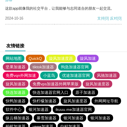
这款app就像我的社交平台，让我能够与志同道合的朋友一起交流。
2024-10-16
支持
[0]
反对
[0]
友情链接
网站地图
QuickQ
旋风加速度器
旋风加速
坚果加速器
tiktok加速器
狗急加速器官网
免费vqn外网加速
小蓝鸟
优途加速器官网
风驰加速器
旋风加速器
免费vps加速器外网苹果版
旋风加速度器
快连加速器
快连加速器官网入口
原子加速器
快鸭加速器
快柠檬加速器
旋风加速度器
外网网址导航
软件中心
银河加速器
ikuuu.me加速器官网
纵云梯加速器
暴雪加速器
银河加速器
银河加速器
蚂蚁加速器
veee加速器
白鲸加速器