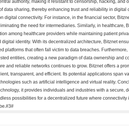
ntral authority, making it resistant to censorship, hacking, and o
data sharing, thereby enhancing trust and reliability in digital c
on digital connectivity. For instance, in the financial sector, Bit
eliminating the need for intermediaries. Similarly, in healthcare
ation among healthcare providers while maintaining patient priv
d digital identity. With its decentralized architecture, Bitznet en
ed platforms that often fall victim to data breaches. Furthermore
trusted entities, creating a new paradigm of data ownership and co
 and reliable networks continues to grow. Bitznet offers a pro
ient, transparent, and efficient. Its potential applications span 
hnologies such as artificial intelligence and virtual reality. Concl
technology, it provides individuals and industries with a secure, 
ndless possibilities for a decentralized future where connectivity
obe.#3#