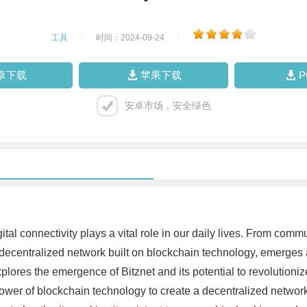
工具
|
时间：2024-09-24
|
卓下载
苹果下载
安卓市场，安全绿色
ital connectivity plays a vital role in our daily lives. From comm
decentralized network built on blockchain technology, emerges a
xplores the emergence of Bitznet and its potential to revolutioniz
ower of blockchain technology to create a decentralized network t