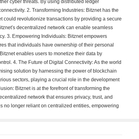
ther cyber threats. By using distributed ledger
onnectivity. 2. Transforming Industries: Bitznet has the
znet could revolutionize transactions by providing a secure
, Bitznet's decentralized network can enable seamless
acy. 3. Empowering Individuals: Bitznet empowers
sures that individuals have ownership of their personal
, Bitznet enables users to monetize their data by
ntrol. 4. The Future of Digital Connectivity: As the world
mising solution by harnessing the power of blockchain
various sectors, playing a crucial role in the development
usion: Bitznet is at the forefront of transforming the
decentralized network that ensures privacy, trust, and
 is no longer reliant on centralized entities, empowering