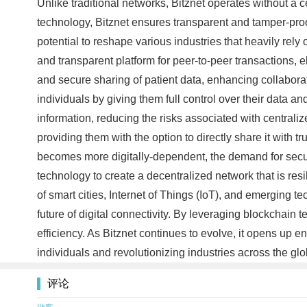
Unlike traditional networks, Bitznet operates without a ce
technology, Bitznet ensures transparent and tamper-proof 
potential to reshape various industries that heavily rely 
and transparent platform for peer-to-peer transactions, 
and secure sharing of patient data, enhancing collabor
individuals by giving them full control over their data an
information, reducing the risks associated with centraliz
providing them with the option to directly share it with 
becomes more digitally-dependent, the demand for secure
technology to create a decentralized network that is resil
of smart cities, Internet of Things (IoT), and emerging tec
future of digital connectivity. By leveraging blockchain 
efficiency. As Bitznet continues to evolve, it opens up e
individuals and revolutionizing industries across the gl
评论