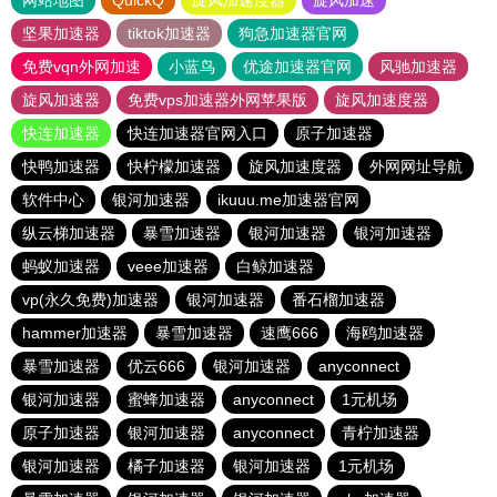
网站地图
QuickQ
旋风加速度器
旋风加速
坚果加速器
tiktok加速器
狗急加速器官网
免费vqn外网加速
小蓝鸟
优途加速器官网
风驰加速器
旋风加速器
免费vps加速器外网苹果版
旋风加速度器
快连加速器
快连加速器官网入口
原子加速器
快鸭加速器
快柠檬加速器
旋风加速度器
外网网址导航
软件中心
银河加速器
ikuuu.me加速器官网
纵云梯加速器
暴雪加速器
银河加速器
银河加速器
蚂蚁加速器
veee加速器
白鲸加速器
vp(永久免费)加速器
银河加速器
番石榴加速器
hammer加速器
暴雪加速器
速鹰666
海鸥加速器
暴雪加速器
优云666
银河加速器
anyconnect
银河加速器
蜜蜂加速器
anyconnect
1元机场
原子加速器
银河加速器
anyconnect
青柠加速器
银河加速器
橘子加速器
银河加速器
1元机场