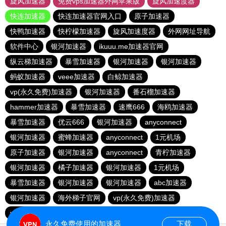
旋风加速器
免费vps加速器外网苹果版
旋风加速度器
快连加速器
快连加速器官网入口
原子加速器
快鸭加速器
快柠檬加速器
旋风加速度器
外网网址导航
软件中心
银河加速器
ikuuu.me加速器官网
纵云梯加速器
暴雪加速器
银河加速器
银河加速器
蚂蚁加速器
veee加速器
白鲸加速器
vp(永久免费)加速器
银河加速器
番石榴加速器
hammer加速器
暴雪加速器
速鹰666
海鸥加速器
暴雪加速器
优云666
银河加速器
anyconnect
银河加速器
蜜蜂加速器
anyconnect
1元机场
原子加速器
银河加速器
anyconnect
青柠加速器
银河加速器
橘子加速器
银河加速器
1元机场
暴雪加速器
银河加速器
银河加速器
abc加速器
银河加速器
海外梯子官网
vp(永久免费)加速器
vp(永久免费)加速器
青柠加速器
永久免费使用的加速器
下载