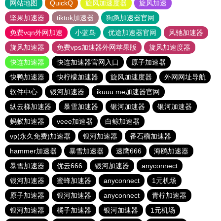
网站地图
QuickQ
旋风加速度器
旋风加速
坚果加速器
tiktok加速器
狗急加速器官网
免费vqn外网加速
小蓝鸟
优途加速器官网
风驰加速器
旋风加速器
免费vps加速器外网苹果版
旋风加速度器
快连加速器
快连加速器官网入口
原子加速器
快鸭加速器
快柠檬加速器
旋风加速度器
外网网址导航
软件中心
银河加速器
ikuuu.me加速器官网
纵云梯加速器
暴雪加速器
银河加速器
银河加速器
蚂蚁加速器
veee加速器
白鲸加速器
vp(永久免费)加速器
银河加速器
番石榴加速器
hammer加速器
暴雪加速器
速鹰666
海鸥加速器
暴雪加速器
优云666
银河加速器
anyconnect
银河加速器
蜜蜂加速器
anyconnect
1元机场
原子加速器
银河加速器
anyconnect
青柠加速器
银河加速器
橘子加速器
银河加速器
1元机场