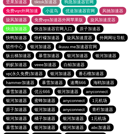
坚果加速器
tiktok加速器
狗急加速器官网
免费vqn外网加速
小蓝鸟
优途加速器官网
风驰加速器
旋风加速器
免费vps加速器外网苹果版
旋风加速度器
快连加速器
快连加速器官网入口
原子加速器
快鸭加速器
快柠檬加速器
旋风加速度器
外网网址导航
软件中心
银河加速器
ikuuu.me加速器官网
纵云梯加速器
暴雪加速器
银河加速器
银河加速器
蚂蚁加速器
veee加速器
白鲸加速器
vp(永久免费)加速器
银河加速器
番石榴加速器
hammer加速器
暴雪加速器
速鹰666
海鸥加速器
暴雪加速器
优云666
银河加速器
anyconnect
银河加速器
蜜蜂加速器
anyconnect
1元机场
原子加速器
银河加速器
anyconnect
青柠加速器
银河加速器
橘子加速器
银河加速器
1元机场
暴雪加速器
银河加速器
银河加速器
abc加速器