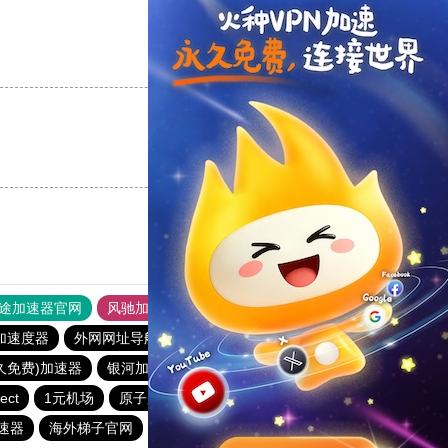
支持
[0]
反对
[0]
支持
[0]
反对
[0]
途加速器官网
风驰加速器
旋风加速器
加速度器
外网网址导航
软件中心
银河加速器
永久免费)加速器
银河加速器
番石榴加速器
hammer加速器
ect
1元机场
原子加速器
银河加速器
anyconnect
速器
海外梯子官网
vp(永久免费)加速器