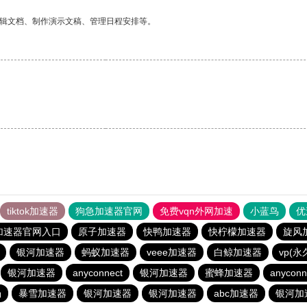
编辑文档、制作演示文稿、管理日程安排等。
tiktok加速器
狗急加速器官网
免费vqn外网加速
小蓝鸟
优
加速器官网入口
原子加速器
快鸭加速器
快柠檬加速器
旋风
银河加速器
蚂蚁加速器
veee加速器
白鲸加速器
vp(
银河加速器
anyconnect
银河加速器
蜜蜂加速器
anyconn
场
暴雪加速器
银河加速器
银河加速器
abc加速器
银河加