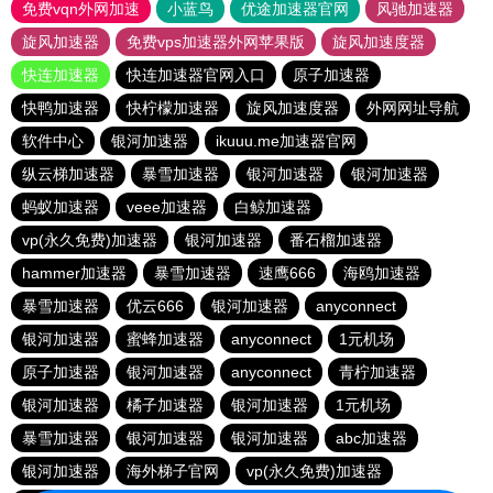
免费vqn外网加速
小蓝鸟
优途加速器官网
风驰加速器
旋风加速器
免费vps加速器外网苹果版
旋风加速度器
快连加速器
快连加速器官网入口
原子加速器
快鸭加速器
快柠檬加速器
旋风加速度器
外网网址导航
软件中心
银河加速器
ikuuu.me加速器官网
纵云梯加速器
暴雪加速器
银河加速器
银河加速器
蚂蚁加速器
veee加速器
白鲸加速器
vp(永久免费)加速器
银河加速器
番石榴加速器
hammer加速器
暴雪加速器
速鹰666
海鸥加速器
暴雪加速器
优云666
银河加速器
anyconnect
银河加速器
蜜蜂加速器
anyconnect
1元机场
原子加速器
银河加速器
anyconnect
青柠加速器
银河加速器
橘子加速器
银河加速器
1元机场
暴雪加速器
银河加速器
银河加速器
abc加速器
银河加速器
海外梯子官网
vp(永久免费)加速器