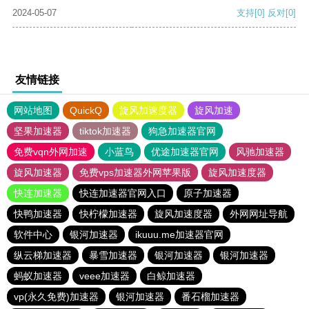
2024-05-07
支持
[0]
反对
[0]
友情链接
网站地图
QuickQ
旋风加速度器
旋风加速
坚果加速器
tiktok加速器
狗急加速器官网
免费vqn外网加速
小蓝鸟
优途加速器官网
风驰加速器
旋风加速器
免费vps加速器外网苹果版
旋风加速度器
快连加速器
快连加速器官网入口
原子加速器
快鸭加速器
快柠檬加速器
旋风加速度器
外网网址导航
软件中心
银河加速器
ikuuu.me加速器官网
纵云梯加速器
暴雪加速器
银河加速器
银河加速器
蚂蚁加速器
veee加速器
白鲸加速器
vp(永久免费)加速器
银河加速器
番石榴加速器