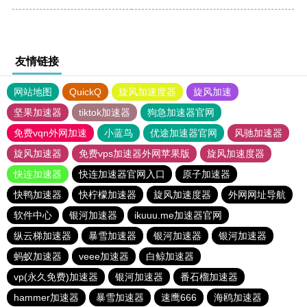
友情链接
网站地图
QuickQ
旋风加速度器
旋风加速
坚果加速器
tiktok加速器
狗急加速器官网
免费vqn外网加速
小蓝鸟
优途加速器官网
风驰加速器
旋风加速器
免费vps加速器外网苹果版
旋风加速度器
快连加速器
快连加速器官网入口
原子加速器
快鸭加速器
快柠檬加速器
旋风加速度器
外网网址导航
软件中心
银河加速器
ikuuu.me加速器官网
纵云梯加速器
暴雪加速器
银河加速器
银河加速器
蚂蚁加速器
veee加速器
白鲸加速器
vp(永久免费)加速器
银河加速器
番石榴加速器
hammer加速器
暴雪加速器
速鹰666
海鸥加速器