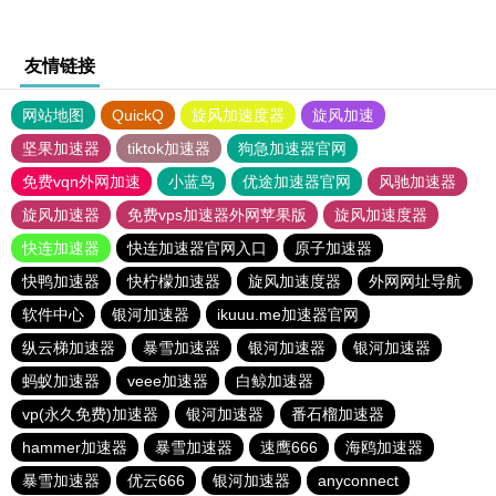
友情链接
网站地图
QuickQ
旋风加速度器
旋风加速
坚果加速器
tiktok加速器
狗急加速器官网
免费vqn外网加速
小蓝鸟
优途加速器官网
风驰加速器
旋风加速器
免费vps加速器外网苹果版
旋风加速度器
快连加速器
快连加速器官网入口
原子加速器
快鸭加速器
快柠檬加速器
旋风加速度器
外网网址导航
软件中心
银河加速器
ikuuu.me加速器官网
纵云梯加速器
暴雪加速器
银河加速器
银河加速器
蚂蚁加速器
veee加速器
白鲸加速器
vp(永久免费)加速器
银河加速器
番石榴加速器
hammer加速器
暴雪加速器
速鹰666
海鸥加速器
暴雪加速器
优云666
银河加速器
anyconnect