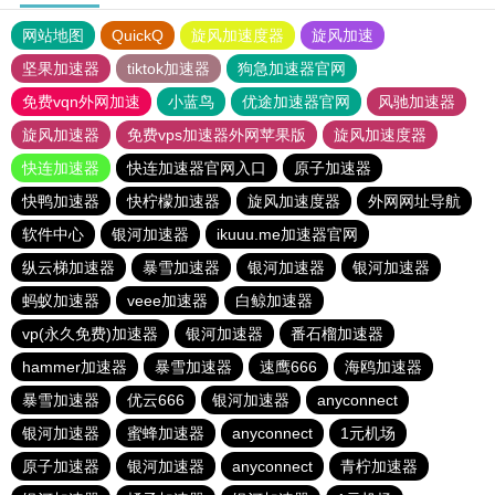
网站地图
QuickQ
旋风加速度器
旋风加速
坚果加速器
tiktok加速器
狗急加速器官网
免费vqn外网加速
小蓝鸟
优途加速器官网
风驰加速器
旋风加速器
免费vps加速器外网苹果版
旋风加速度器
快连加速器
快连加速器官网入口
原子加速器
快鸭加速器
快柠檬加速器
旋风加速度器
外网网址导航
软件中心
银河加速器
ikuuu.me加速器官网
纵云梯加速器
暴雪加速器
银河加速器
银河加速器
蚂蚁加速器
veee加速器
白鲸加速器
vp(永久免费)加速器
银河加速器
番石榴加速器
hammer加速器
暴雪加速器
速鹰666
海鸥加速器
暴雪加速器
优云666
银河加速器
anyconnect
银河加速器
蜜蜂加速器
anyconnect
1元机场
原子加速器
银河加速器
anyconnect
青柠加速器