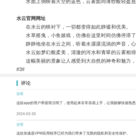
水面上倒映着天空的蓝色，云雾如同薄纱般轻盈悬
水云官网网址
在水云的映衬下，一切都变得如此静谧和优美。
水草摇曳，小鱼嬉戏，仿佛在这里时间仿佛停滞了
静静地坐在水云之间，听着水潺潺流淌的声音，心
水云如梦幻般柔美，清澈的河水和青翠的云雾相得
这幅美丽的景象让人感受到大自然的神奇和魅力，
#3#
评论
游客
这款app的用户界面简洁明了，使用起来非常容易上手，让我能够快速熟
2024-03-30
游客
这款加速器VPM应用程序已经为我们带来了无限的隐私和安全性保护。