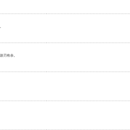
。
中游刃有余。