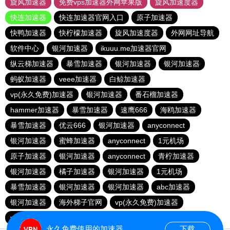
旋风加速器
免费vps加速器外网苹果版
旋风加速度器
快连加速器
快连加速器官网入口
原子加速器
快鸭加速器
快柠檬加速器
旋风加速度器
外网网址导航
软件中心
银河加速器
ikuuu.me加速器官网
纵云梯加速器
暴雪加速器
银河加速器
银河加速器
蚂蚁加速器
veee加速器
白鲸加速器
vp(永久免费)加速器
银河加速器
番石榴加速器
hammer加速器
暴雪加速器
速鹰666
海鸥加速器
暴雪加速器
优云666
银河加速器
anyconnect
银河加速器
蜜蜂加速器
anyconnect
1元机场
原子加速器
银河加速器
anyconnect
青柠加速器
银河加速器
橘子加速器
银河加速器
1元机场
暴雪加速器
银河加速器
银河加速器
abc加速器
银河加速器
海外梯子官网
vp(永久免费)加速器
vp(永久免费)加速器
青柠加速器
永久免费使用的加速器
下载