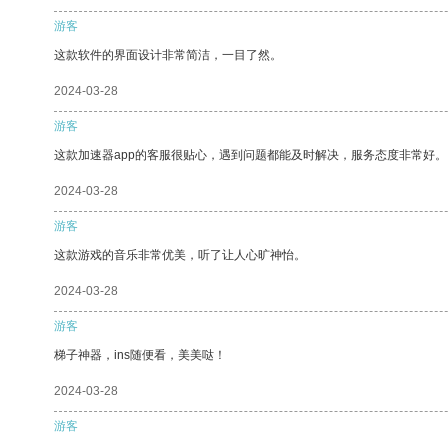
游客
这款软件的界面设计非常简洁，一目了然。
2024-03-28
游客
这款加速器app的客服很贴心，遇到问题都能及时解决，服务态度非常好。
2024-03-28
游客
这款游戏的音乐非常优美，听了让人心旷神怡。
2024-03-28
游客
梯子神器，ins随便看，美美哒！
2024-03-28
游客