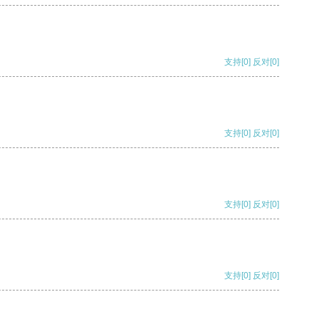
支持
[0]
反对
[0]
支持
[0]
反对
[0]
支持
[0]
反对
[0]
支持
[0]
反对
[0]