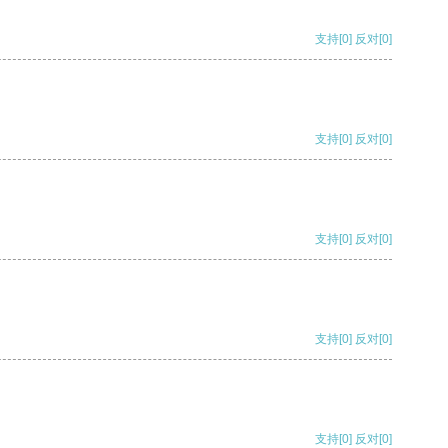
支持
[0]
反对
[0]
支持
[0]
反对
[0]
支持
[0]
反对
[0]
支持
[0]
反对
[0]
支持
[0]
反对
[0]