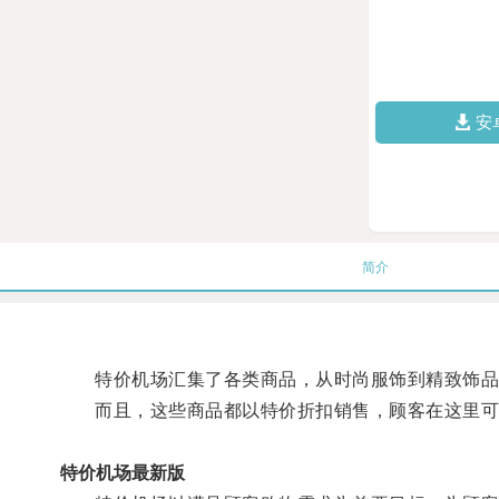
安
简介
特价机场汇集了各类商品，从时尚服饰到精致饰品
而且，这些商品都以特价折扣销售，顾客在这里可
特价机场最新版