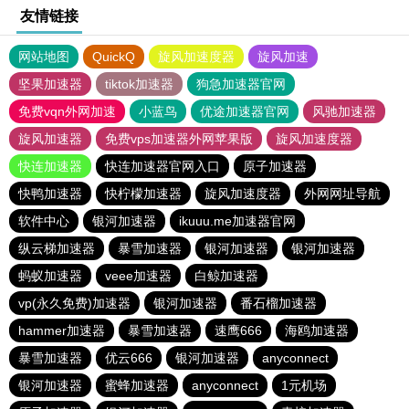
友情链接
网站地图
QuickQ
旋风加速度器
旋风加速
坚果加速器
tiktok加速器
狗急加速器官网
免费vqn外网加速
小蓝鸟
优途加速器官网
风驰加速器
旋风加速器
免费vps加速器外网苹果版
旋风加速度器
快连加速器
快连加速器官网入口
原子加速器
快鸭加速器
快柠檬加速器
旋风加速度器
外网网址导航
软件中心
银河加速器
ikuuu.me加速器官网
纵云梯加速器
暴雪加速器
银河加速器
银河加速器
蚂蚁加速器
veee加速器
白鲸加速器
vp(永久免费)加速器
银河加速器
番石榴加速器
hammer加速器
暴雪加速器
速鹰666
海鸥加速器
暴雪加速器
优云666
银河加速器
anyconnect
银河加速器
蜜蜂加速器
anyconnect
1元机场